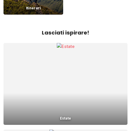
Itinerari
Lasciati ispirare!
Estate